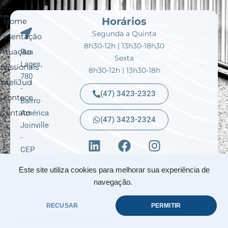
Horários
Home
Segunda a Quinta
resentação
8h30-12h | 13h30-18h30
Atuação
Rua
Sexta
Lages,
ofissionais
8h30-12h | 13h30-18h
780
InteliJud
-
(47) 3423-2323
Acontece
Bairro
Contato
América
(47) 3423-2324
Joinville
L
F
I
-
i
a
n
CEP
n
c
s
89204-
Este site utiliza cookies para melhorar sua experiência de
k
e
t
010
navegação.
e
b
a
Santa
d
o
g
Catarina
RECUSAR
PERMITIR
i
o
r
-
n
k
a
Brasil