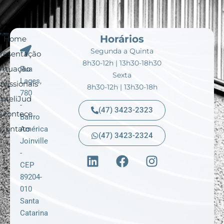
Horários
Home
Segunda a Quinta
resentação
8h30-12h | 13h30-18h30
Atuação
Rua
Sexta
Lages,
ofissionais
8h30-12h | 13h30-18h
780
InteliJud
-
(47) 3423-2323
Acontece
Bairro
Contato
América
(47) 3423-2324
Joinville
L
F
I
-
i
a
n
CEP
n
c
s
89204-
k
e
t
010
e
b
a
Santa
d
o
g
Catarina