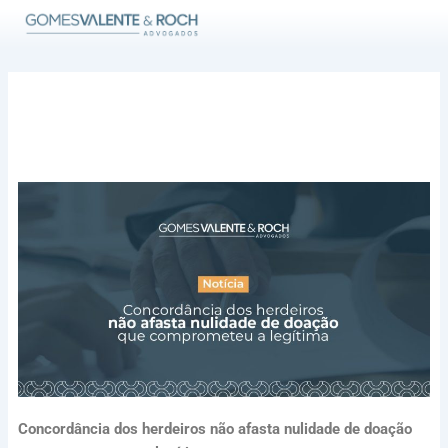
Ir
para
o
conteúdo
Concordância dos herdeiros não afasta nulidade de doação