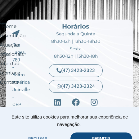
Horários
Home
Segunda a Quinta
resentação
8h30-12h | 13h30-18h30
Atuação
Rua
Sexta
Lages,
ofissionais
8h30-12h | 13h30-18h
780
InteliJud
-
(47) 3423-2323
Acontece
Bairro
Contato
América
(47) 3423-2324
Joinville
L
F
I
-
i
a
n
CEP
n
c
s
89204-
Este site utiliza cookies para melhorar sua experiência de
k
e
t
010
navegação.
e
b
a
Santa
d
o
g
Catarina
RECUSAR
PERMITIR