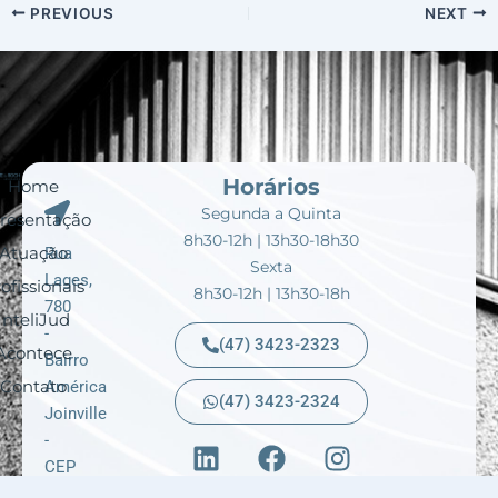
PREVIOUS
NEXT
Horários
Home
Segunda a Quinta
resentação
8h30-12h | 13h30-18h30
Atuação
Rua
Sexta
Lages,
ofissionais
8h30-12h | 13h30-18h
780
InteliJud
-
(47) 3423-2323
Acontece
Bairro
Contato
América
(47) 3423-2324
Joinville
L
F
I
-
i
a
n
CEP
n
c
s
89204-