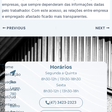
empresas, que sempre dependeram das informações dadas
pelo trabalhador. Com este acesso, as relações entre empresa
e empregado afastado ficarão mais transparentes.
PREVIOUS
NEXT
Horários
Home
Segunda a Quinta
resentação
8h30-12h | 13h30-18h30
Atuação
Rua
Sexta
Lages,
ofissionais
8h30-12h | 13h30-18h
780
InteliJud
-
(47) 3423-2323
Acontece
Bairro