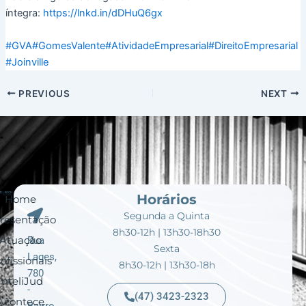
íntegra:
https://lnkd.in/dDHuQ6gx
#GVA
#GomesValente
#AtividadeEmpresarial
#DireitoEmpresarial
#Joinville
PREVIOUS
NEXT
Horários
Home
Segunda a Quinta
resentação
8h30-12h | 13h30-18h30
Atuação
Rua
Sexta
Lages,
ofissionais
8h30-12h | 13h30-18h
780
InteliJud
-
(47) 3423-2323
Acontece