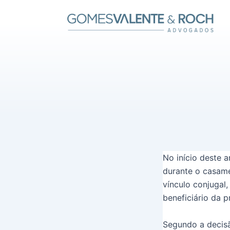
Ir
para
o
conteúdo
No início deste 
durante o casame
vínculo conjugal,
beneficiário da p
Segundo a decis