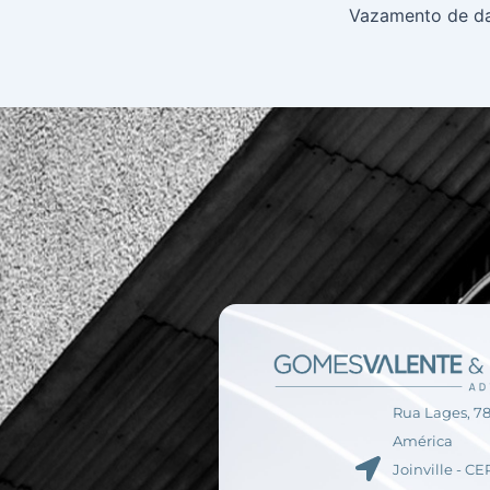
Rua Lages, 78
América
Joinville - C