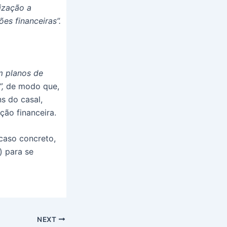
lização a
es financeiras”.
m planos de
”,
de modo que,
s do casal,
ão financeira.
caso concreto,
) para se
NEXT