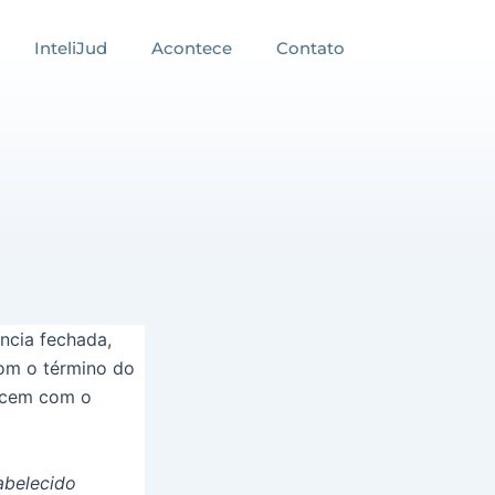
InteliJud
Acontece
Contato
ncia fechada,
om o término do
necem com o
abelecido