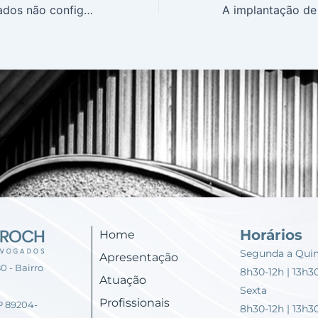
Vazamento de dados não configura automaticamente dano moral
Horários
Home
Segunda a Qui
Apresentação
0 - Bairro
8h30-12h | 13h3
Atuação
Sexta
Profissionais
EP 89204-
8h30-12h | 13h3