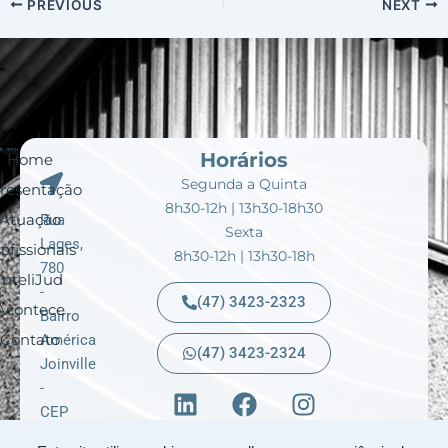
PREVIOUS
NEXT
Horários
Home
Segunda a Quinta
resentação
8h30-12h | 13h30-18h30
Atuação
Rua
Sexta
Lages,
ofissionais
8h30-12h | 13h30-18h
780
InteliJud
-
(47) 3423-2323
Acontece
Bairro
Contato
América
(47) 3423-2324
Joinville
L
F
I
-
i
a
n
CEP
n
c
s
89204-