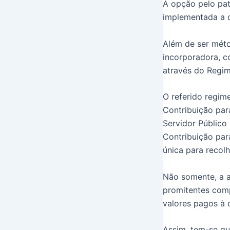
A opção pelo pat
implementada a 
Além de ser méto
incorporadora, co
através do Regim
O referido regim
Contribuição par
Servidor Público
Contribuição par
única para recol
Não somente, a a
promitentes comp
valores pagos à
Assim, tem-se qu