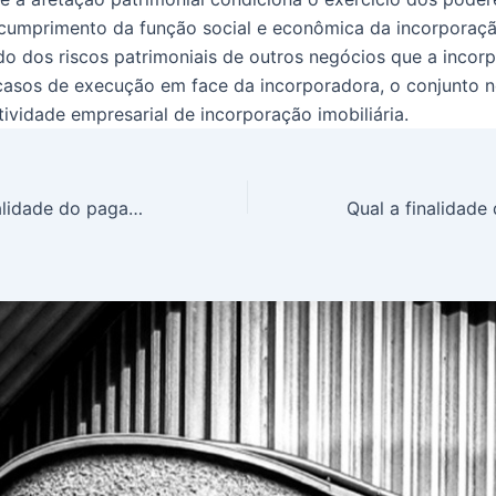
cumprimento da função social e econômica da incorporaç
do dos riscos patrimoniais de outros negócios que a incor
 casos de execução em face da incorporadora, o conjunto n
ividade empresarial de incorporação imobiliária.
A inconstitucionalidade do pagamento em dobro das férias quitadas em atraso