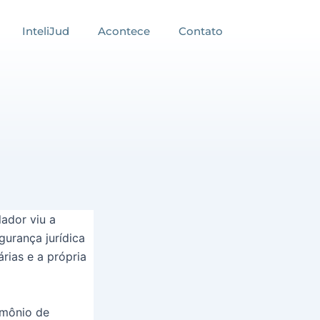
InteliJud
Acontece
Contato
lador viu a
gurança jurídica
rias e a própria
rimônio de