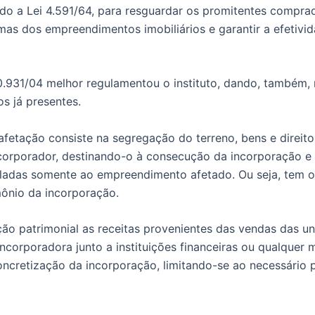
ndo a Lei 4.591/64, para resguardar os promitentes compra
as dos empreendimentos imobiliários e garantir a efetivi
0.931/04 melhor regulamentou o instituto, dando, também,
os já presentes.
afetação consiste na segregação do terreno, bens e direito
corporador, destinando-o à consecução da incorporação e 
ladas somente ao empreendimento afetado. Ou seja, tem o 
mônio da incorporação.
ção patrimonial as receitas provenientes das vendas das un
ncorporadora junto a instituições financeiras ou qualquer 
concretização da incorporação, limitando-se ao necessário 