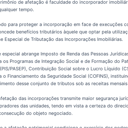
rimônio de afetação é faculdade do incorporador imobiliár
qualquer tempo.
do para proteger a incorporação em face de execuções c
ncede benefícios tributários àquele que optar pela utilizaç
e Especial de Tributação das Incorporações Imobiliárias.
e especial abrange Imposto de Renda das Pessoas Jurídicas
a os Programas de Integração Social e de Formação do Pa
 (PIS/PASEP), Contribuição Social sobre o Lucro Líquido (C
a o Financiamento da Seguridade Social (COFINS), instituin
himento desse conjunto de tributos sob as receitas mensais
fetação das incorporações transmite maior segurança juríd
radores das unidades, tendo em vista a certeza do direc
 consecução do objeto negociado.
e a afetação patrimonial condiciona o exercício dos poder