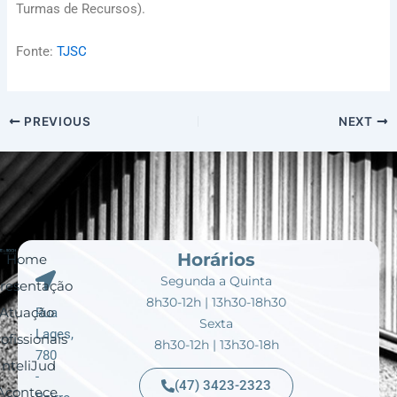
Turmas de Recursos).
Fonte:
TJSC
PREVIOUS
NEXT
Horários
Home
Segunda a Quinta
resentação
8h30-12h | 13h30-18h30
Atuação
Rua
Sexta
Lages,
ofissionais
8h30-12h | 13h30-18h
780
InteliJud
-
(47) 3423-2323
Acontece